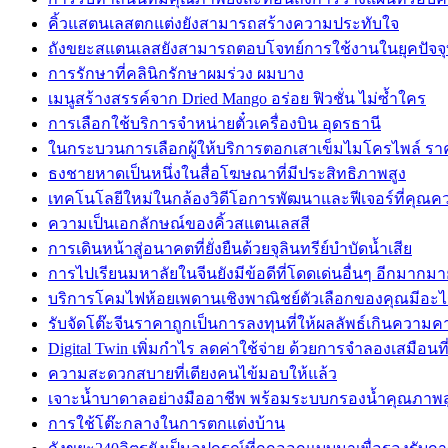
คิ้วแสตนเลสตกแต่งยังสามารถสร้างความประทับใจ
ถังขยะสแตนเลสยังสามารถตอบโจทย์การใช้งานในยุคปัจจุ
การรักษาที่คลินิกรักษาผมร่วง ผมบาง
เมนูสร้างสรรค์จาก Dried Mango อร่อย ฟิวชั่น ไม่ซ้ำใคร
การเลือกใช้บริการจำหน่ายตั๋วเครื่องบิน อุดรธานี
ในกระบวนการเลือกผู้ให้บริการตอกเสาเข็มไมโครไพล์ รา
ธงชายหาดเป็นหนึ่งในสื่อโฆษณาที่มีประสิทธิภาพสูง
เทคโนโลยีใหม่ในกล้องวิดีโอการพัฒนาและฟีเจอร์ที่คุณควร
ความเป็นเอกลักษณ์ของคิ้วสแตนเลสสี
การเดินหน้าสู่อนาคตที่ยั่งยืนด้วยจุลินทรีย์บำบัดน้ำเสีย
การไปเรียนมหาลัยในจีนยังมีข้อดีที่โดดเด่นอื่นๆ อีกมากมา
บริการโคมไฟห้อยเพดานเชิงพาณิชย์ตัวเลือกของคุณมีอะไ
รับจัดโต๊ะจีนราคาถูกเป็นการลงทุนที่ให้ผลลัพธ์เกินควา
Digital Twin เพิ่มกำไร ลดค่าใช้จ่าย ด้วยการจำลองเสมือนที
ความสะดวกสบายที่เตียงคนไข้มอบให้แล้ว
เจาะน้ำบาดาลอย่างมืออาชีพ พร้อมระบบกรองน้ำคุณภาพส
การใช้โต๊ะกลางในการตกแต่งบ้าน