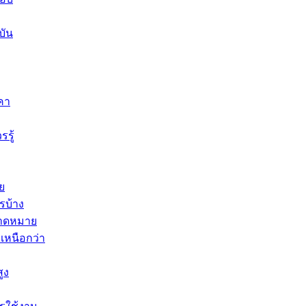
บัน
คา
รู้
ย
รบ้าง
มคาดหมาย
่เหนือกว่า
ูง