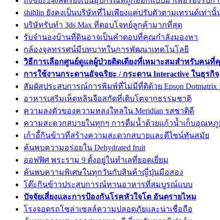
ถังขยะ240ลิตรยังเป็นอุปกรณ์ที่ถูกออกแบบมาเพื่อรองรับก
shihlin ยังคงเป็นบริษัทที่ไม่เพียงแค่ปรับตัวตามเทรนด์เท่านั้
บริษัทรับทำ 3ds Max ที่ตอบโจทย์ลูกค้ามากที่สุด
รับจำนองบ้านที่ดินอาจเป็นคำตอบที่คุณกำลังมองหา
กล้องจุลทรรศน์มีบทบาทในการพัฒนาเทคโนโลยี
วิธีการเลือกศูนย์ดูแลผู้ป่วยติดเตียงที่เหมาะสมสำหรับคนที่
การใช้งานกระดานอัจฉริยะ / กระดาน Interactive ในธุรกิจ
สัมผัสประสบการณ์การพิมพ์ที่ไม่มีที่ติด้วย Epson Dotmatrix
อาหารเสริมเห็ดหลินจือสกัดที่เติบโตจากธรรมชาติ
ความลงตัวของความหลงใหลใน Meridian รสชาติดี
ความสะดวกสบายในทุกๆ การดื่มน้ำด้วยแก้วน้ำเก็บอุณหภู
เก้าอี้กินข้าวที่สร้างความสะดวกสบายและดีไซน์ทันสมัย
ค้นพบความอร่อยใน Dehydrated fruit
ออฟฟิศ พระราม 9 ตั้งอยู่ในทำเลที่ยอดเยี่ยม
ค้นพบความพิเศษในทุกวันกับสินค้าญี่ปุ่นมือสอง
โต๊ะกินข้าวประสบการณ์ทานอาหารที่สมบูรณ์แบบ
ปัจจัยเสี่ยงและการป้องกันโรคหัวใจโต อันตรายไหม
โรงจอดรถโซล่าเซลล์ความปลอดภัยและน่าเชื่อถือ