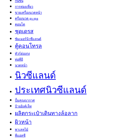
กันชื้น
การท่องเที่ยว
ขายเครื่องนวดหน้า
ครื่องนวด gs spa
คอนโด
ชุดเดรส
ซัมเมอร์นิวซีแลนด์
ตู้คอนโทรล
ทัวร์ฮ่องกง
ท่อพีอี
นวดหน้า
นิวซีแลนด์
ประเทศนิวซีแลนด์
ปั้มสูญญากาศ
ป้ายอิงค์เจ็ท
ผลิตกระเป๋าเดินทางล้อลาก
ผิวหน้า
พาเลทไม้
พีแอลซี