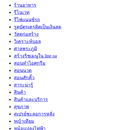
ร้านอาหาร
รีโนเวท
รีไฟแนนซ์รถ
รูดบัตรเครดิตเป็นเงินสด
วัสดุก่อสร้าง
วิเคราะห์บอล
ศาลพระภูมิ
สร้างริชเมนูใน line oa
สอนทำไอศกรีม
สอนนวด
สอนสักคิ้ว
สาระน่ารู้
สินค้า
สินค้าและบริการ
สุขภาพ
สเปรย์ชะลอการหลั่ง
หญ้าเทียม
หม้อแปลงไฟฟ้า