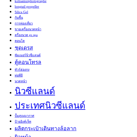
kohsamuiphotographe
longtail propeller
Silica Gel
กันชื้น
การท่องเที่ยว
ขายเครื่องนวดหน้า
ครื่องนวด gs spa
คอนโด
ชุดเดรส
ซัมเมอร์นิวซีแลนด์
ตู้คอนโทรล
ทัวร์ฮ่องกง
ท่อพีอี
นวดหน้า
นิวซีแลนด์
ประเทศนิวซีแลนด์
ปั้มสูญญากาศ
ป้ายอิงค์เจ็ท
ผลิตกระเป๋าเดินทางล้อลาก
ผิวหน้า