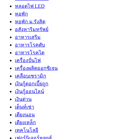
หลอดไฟ LED
หอพัก
หอพัก ม.รังสิต
อสังหาริมทรัพย์
อาหารเสริม
อาหารโรคตับ
อาหารโรคไต
เครื่องปั่นไฟ
เครื่องผลิตออกซิเจน
เคลือบเซรามิก
เงินกู้ดอกเบี้ยถูก
เงินกู้ออนไลน์
เงินด่วน
เต็นท์เช่า
เตียงนอน
เตียงเหล็ก
เทคโนโลยี
เฟอร์นิเจอร์หลุยส์