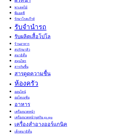
พาเลทไม้
พีแอลซี
รักษาโรคเก๊าท์
รับจำนำรถ
รับผลิตเสื้อโปโล
ร้านอาหาร
สบู่รักษาสิว
สมาธิสั้น
สมุนไพร
สารกันชื้น
สารดูดความชื้น
ห้องครัว
ออนไลน์
ออโตเมชั่น
อาหาร
เครื่องนวดหน้า
เครื่องนวดหน้านูสกิน gs spa
เครื่องสำอางออร์แกนิค
เด็กสมาธิสั้น