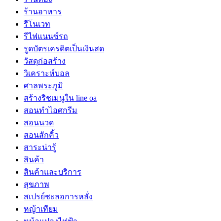
ร้านอาหาร
รีโนเวท
รีไฟแนนซ์รถ
รูดบัตรเครดิตเป็นเงินสด
วัสดุก่อสร้าง
วิเคราะห์บอล
ศาลพระภูมิ
สร้างริชเมนูใน line oa
สอนทำไอศกรีม
สอนนวด
สอนสักคิ้ว
สาระน่ารู้
สินค้า
สินค้าและบริการ
สุขภาพ
สเปรย์ชะลอการหลั่ง
หญ้าเทียม