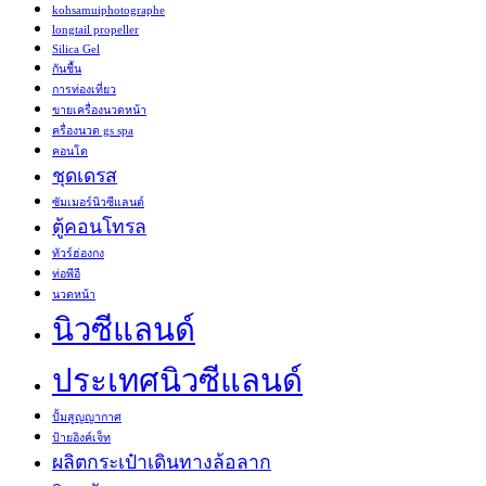
kohsamuiphotographe
longtail propeller
Silica Gel
กันชื้น
การท่องเที่ยว
ขายเครื่องนวดหน้า
ครื่องนวด gs spa
คอนโด
ชุดเดรส
ซัมเมอร์นิวซีแลนด์
ตู้คอนโทรล
ทัวร์ฮ่องกง
ท่อพีอี
นวดหน้า
นิวซีแลนด์
ประเทศนิวซีแลนด์
ปั้มสูญญากาศ
ป้ายอิงค์เจ็ท
ผลิตกระเป๋าเดินทางล้อลาก