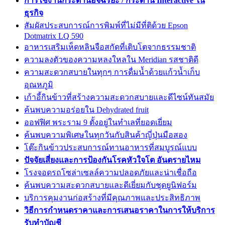
การใช้งานกระดานอัจฉริยะ / กระดาน Interactive ใน
ธุรกิจ
สัมผัสประสบการณ์การพิมพ์ที่ไม่มีที่ติด้วย Epson
Dotmatrix LQ 590
อาหารเสริมเห็ดหลินจือสกัดที่เติบโตจากธรรมชาติ
ความลงตัวของความหลงใหลใน Meridian รสชาติดี
ความสะดวกสบายในทุกๆ การดื่มน้ำด้วยแก้วน้ำเก็บ
อุณหภูมิ
เก้าอี้กินข้าวที่สร้างความสะดวกสบายและดีไซน์ทันสมัย
ค้นพบความอร่อยใน Dehydrated fruit
ออฟฟิศ พระราม 9 ตั้งอยู่ในทำเลที่ยอดเยี่ยม
ค้นพบความพิเศษในทุกวันกับสินค้าญี่ปุ่นมือสอง
โต๊ะกินข้าวประสบการณ์ทานอาหารที่สมบูรณ์แบบ
ปัจจัยเสี่ยงและการป้องกันโรคหัวใจโต อันตรายไหม
โรงจอดรถโซล่าเซลล์ความปลอดภัยและน่าเชื่อถือ
ค้นพบความสะดวกสบายและดีเยี่ยมกับชุดยูนิฟอร์ม
บริการคุมงานก่อสร้างที่มีคุณภาพและประสิทธิภาพ
วิธีการกำหนดราคาและการเสนอราคาในการให้บริการ
รับทำบัญชี