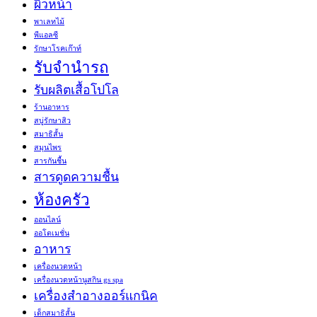
ผิวหน้า
พาเลทไม้
พีแอลซี
รักษาโรคเก๊าท์
รับจำนำรถ
รับผลิตเสื้อโปโล
ร้านอาหาร
สบู่รักษาสิว
สมาธิสั้น
สมุนไพร
สารกันชื้น
สารดูดความชื้น
ห้องครัว
ออนไลน์
ออโตเมชั่น
อาหาร
เครื่องนวดหน้า
เครื่องนวดหน้านูสกิน gs spa
เครื่องสำอางออร์แกนิค
เด็กสมาธิสั้น