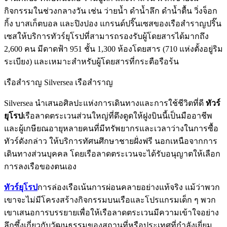
กิจกรรมในช่วงกลางวัน เช่น ว่ายน้ำ ดำน้ำลึก ดำน้ำตื้น วิ่งจ็อก
กิ้ง บาสเก็ตบอล และปิงปอง แกรนด์ปริ๊นเซสของเรือสำราญปริ๊น
เซสให้บริการทัวร์ยุโรปที่สามารถรองรับผู้โดยสารได้มากถึง
2,600 คน มีดาดฟ้า 951 ชั้น 1,300 ห้องโดยสาร (710 แห่งตั้งอยู่ริม
ระเบียง) และเหมาะสำหรับผู้โดยสารที่กระตือรือร้น
เรือสำราญ Silversea เรือสำราญ
Silversea นำเสนอศิลปะแห่งการเดินทางและการใช้ชีวิตที่ดี
ทัวร์
ยุโรป
เรือลาดตระเวนส่วนใหญ่ที่ดึงดูดให้ฝูงบินนี้เป็นมืออาชีพ
และผู้เกษียณอายุหลายคนที่มีทรัพยากรและเวลาว่างในการซื้อ
ทัวร์ดังกล่าว ให้บริการทัศนศึกษาชายฝั่งฟรี นอกเหนือจากการ
เดินทางส่วนบุคคล โดยเรือลาดตระเวนจะได้รับอนุญาตให้เลือก
การลงเรือของตนเอง
ทัวร์ยุโรป
การล่องเรือเน้นการผ่อนคลายอย่างแท้จริง แม้ว่าพวก
เขาจะไม่มีโครงสร้างกิจกรรมบนเรือและโปรแกรมเด็ก ๆ พวก
เขาเสนอการบรรยายเพื่อให้เรือลาดตระเวนมีความเข้าใจอย่าง
ลึกซึ้งเกี่ยวกับวัฒนธรรมของสถานที่หรือประเทศที่กำลังเยี่ยม