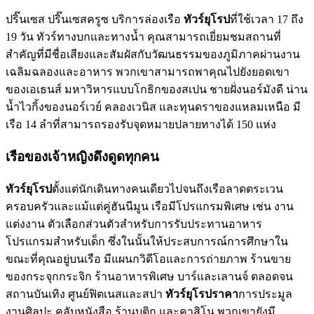
ปริ๊นเซส ปริ๊นเซสครูซ บริการล่องเรือ
ทัวร์ยุโรป
ที่ใช้เวลา 17 ถึง
19 วัน ทัวร์ทางบกและทางน้ำ คุณสามารถเยี่ยมชมสถานที่
สำคัญที่มีชื่อเสียงและสัมผัสกับวัฒนธรรมของภูมิภาคผ่านงาน
เฉลิมฉลองและอาหาร พวกเขาสามารถพาคุณไปยังยอดเขา
ของเอเธนส์ มหาวิหารแบบโกธิกของสเปน ชายฝั่งนอร์มังดี น่าน
น้ำไวกิ้งของนอร์เวย์ คลองเวนิส และทุนดราของแหลมเหนือ มี
เรือ 14 ลำที่สามารถรองรับจุดหมายปลายทางได้ 150 แห่ง
เรือของเจ้าหญิงดึงดูดทุกคน
ทัวร์ยุโรป
ตั้งแต่นักเดินทางคนเดียวไปจนถึงเรือลาดตระเวน
ครอบครัวและแม้แต่คู่ฮันนีมูน เรือมีโปรแกรมพิเศษ เช่น งาน
แต่งงาน ตัวเลือกส่วนตัวสำหรับการรับประทานอาหาร
โปรแกรมสำหรับเด็ก ซึ่งในนั้นให้ประสบการณ์การศึกษาใน
ขณะที่คุณอยู่บนเรือ มีแผนกวิดีโอและการถ่ายภาพ ร้านขาย
ของกระจุกกระจิก ร้านอาหารพิเศษ บาร์และเลานจ์ ตลอดจน
สถานบันเทิง ศูนย์ฟิตเนสและสปา
ทัวร์ยุโรปราคา
การประมูล
งานศิลปะ คลับหนังสือ ร้านบูติก และคาสิโน พวกเขายังมี