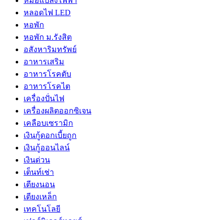
หม้อแปลงไฟฟ้า
หลอดไฟ LED
หอพัก
หอพัก ม.รังสิต
อสังหาริมทรัพย์
อาหารเสริม
อาหารโรคตับ
อาหารโรคไต
เครื่องปั่นไฟ
เครื่องผลิตออกซิเจน
เคลือบเซรามิก
เงินกู้ดอกเบี้ยถูก
เงินกู้ออนไลน์
เงินด่วน
เต็นท์เช่า
เตียงนอน
เตียงเหล็ก
เทคโนโลยี