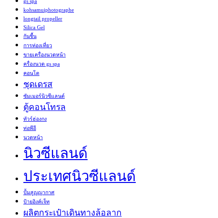
gs spa
kohsamuiphotographe
longtail propeller
Silica Gel
กันชื้น
การท่องเที่ยว
ขายเครื่องนวดหน้า
ครื่องนวด gs spa
คอนโด
ชุดเดรส
ซัมเมอร์นิวซีแลนด์
ตู้คอนโทรล
ทัวร์ฮ่องกง
ท่อพีอี
นวดหน้า
นิวซีแลนด์
ประเทศนิวซีแลนด์
ปั้มสูญญากาศ
ป้ายอิงค์เจ็ท
ผลิตกระเป๋าเดินทางล้อลาก