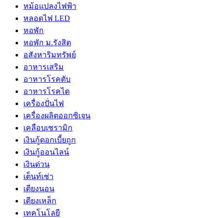
หม้อแปลงไฟฟ้า
หลอดไฟ LED
หอพัก
หอพัก ม.รังสิต
อสังหาริมทรัพย์
อาหารเสริม
อาหารโรคตับ
อาหารโรคไต
เครื่องปั่นไฟ
เครื่องผลิตออกซิเจน
เคลือบเซรามิก
เงินกู้ดอกเบี้ยถูก
เงินกู้ออนไลน์
เงินด่วน
เต็นท์เช่า
เตียงนอน
เตียงเหล็ก
เทคโนโลยี