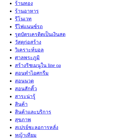
ร้านทอง
ร้านอาหาร
รีโนเวท
รีไฟแนนซ์รถ
รูดบัตรเครดิตเป็นเงินสด
วัสดุก่อสร้าง
วิเคราะห์บอล
ศาลพระภูมิ
สร้างริชเมนูใน line oa
สอนทำไอศกรีม
สอนนวด
สอนสักคิ้ว
สาระน่ารู้
สินค้า
สินค้าและบริการ
สุขภาพ
สเปรย์ชะลอการหลั่ง
หญ้าเทียม