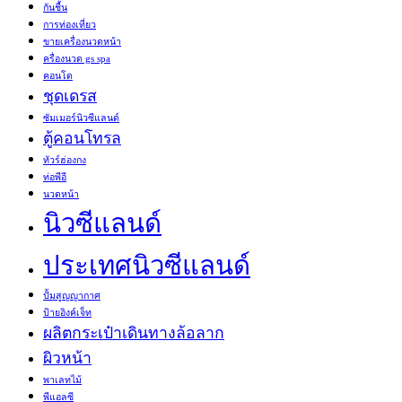
กันชื้น
การท่องเที่ยว
ขายเครื่องนวดหน้า
ครื่องนวด gs spa
คอนโด
ชุดเดรส
ซัมเมอร์นิวซีแลนด์
ตู้คอนโทรล
ทัวร์ฮ่องกง
ท่อพีอี
นวดหน้า
นิวซีแลนด์
ประเทศนิวซีแลนด์
ปั้มสูญญากาศ
ป้ายอิงค์เจ็ท
ผลิตกระเป๋าเดินทางล้อลาก
ผิวหน้า
พาเลทไม้
พีแอลซี