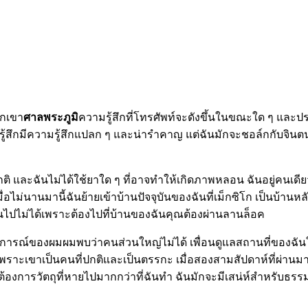
วกเขา
ศาลพระภูมิ
ความรู้สึกที่โทรศัพท์จะดังขึ้นในขณะใด ๆ และปร
นรู้สึกมีความรู้สึกแปลก ๆ และน่ารำคาญ แต่ฉันมักจะชอล์กกับจินตนาก
และฉันไม่ได้ใช้ยาใด ๆ ที่อาจทำให้เกิดภาพหลอน ฉันอยู่คนเดีย
มื่อไม่นานมานี้ฉันย้ายเข้าบ้านปัจจุบันของฉันที่เม็กซิโก เป็นบ้านหล
่เป็นไปไม่ได้เพราะต้องไปที่บ้านของฉันคุณต้องผ่านลานล็อค
รณ์ของผมผมพบว่าคนส่วนใหญ่ไม่ได้ เพื่อนดูแลสถานที่ของฉันในระ
ราะเขาเป็นคนที่ปกติและเป็นตรรกะ เมื่อสองสามสัปดาห์ที่ผ่านมาผม
าต้องการวัตถุที่หายไปมากกว่าที่ฉันทำ ฉันมักจะมีเสน่ห์สำหรับธรร