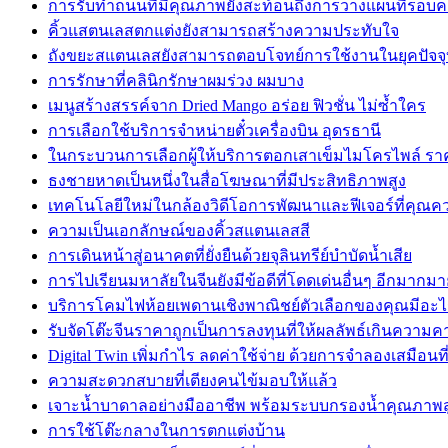
การรับทำถนนที่มีคุณภาพยังสะท้อนถึงการวางแผนที่รอบ
คิ้วแสตนเลสตกแต่งยังสามารถสร้างความประทับใจ
ถังขยะสแตนเลสยังสามารถตอบโจทย์การใช้งานในยุคปัจจุ
การรักษาที่คลินิกรักษาผมร่วง ผมบาง
เมนูสร้างสรรค์จาก Dried Mango อร่อย ฟิวชั่น ไม่ซ้ำใคร
การเลือกใช้บริการจำหน่ายตั๋วเครื่องบิน อุดรธานี
ในกระบวนการเลือกผู้ให้บริการตอกเสาเข็มไมโครไพล์ รา
ธงชายหาดเป็นหนึ่งในสื่อโฆษณาที่มีประสิทธิภาพสูง
เทคโนโลยีใหม่ในกล้องวิดีโอการพัฒนาและฟีเจอร์ที่คุณควร
ความเป็นเอกลักษณ์ของคิ้วสแตนเลสสี
การเดินหน้าสู่อนาคตที่ยั่งยืนด้วยจุลินทรีย์บำบัดน้ำเสีย
การไปเรียนมหาลัยในจีนยังมีข้อดีที่โดดเด่นอื่นๆ อีกมากมา
บริการโคมไฟห้อยเพดานเชิงพาณิชย์ตัวเลือกของคุณมีอะไ
รับจัดโต๊ะจีนราคาถูกเป็นการลงทุนที่ให้ผลลัพธ์เกินควา
Digital Twin เพิ่มกำไร ลดค่าใช้จ่าย ด้วยการจำลองเสมือนที
ความสะดวกสบายที่เตียงคนไข้มอบให้แล้ว
เจาะน้ำบาดาลอย่างมืออาชีพ พร้อมระบบกรองน้ำคุณภาพส
การใช้โต๊ะกลางในการตกแต่งบ้าน