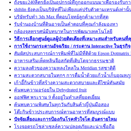
ถังขยะ240ลิตรยังเป็นอุปกรณ์ที่ถูกออกแบบมาเพื่อรองรับก
shihlin ยังคงเป็นบริษัทที่ไม่เพียงแค่ปรับตัวตามเทรนด์เท่านั้
บริษัทรับทำ 3ds Max ที่ตอบโจทย์ลูกค้ามากที่สุด
รับจำนองบ้านที่ดินอาจเป็นคำตอบที่คุณกำลังมองหา
กล้องจุลทรรศน์มีบทบาทในการพัฒนาเทคโนโลยี
วิธีการเลือกศูนย์ดูแลผู้ป่วยติดเตียงที่เหมาะสมสำหรับคนที่
การใช้งานกระดานอัจฉริยะ / กระดาน Interactive ในธุรกิจ
สัมผัสประสบการณ์การพิมพ์ที่ไม่มีที่ติด้วย Epson Dotmatrix
อาหารเสริมเห็ดหลินจือสกัดที่เติบโตจากธรรมชาติ
ความลงตัวของความหลงใหลใน Meridian รสชาติดี
ความสะดวกสบายในทุกๆ การดื่มน้ำด้วยแก้วน้ำเก็บอุณหภู
เก้าอี้กินข้าวที่สร้างความสะดวกสบายและดีไซน์ทันสมัย
ค้นพบความอร่อยใน Dehydrated fruit
ออฟฟิศ พระราม 9 ตั้งอยู่ในทำเลที่ยอดเยี่ยม
ค้นพบความพิเศษในทุกวันกับสินค้าญี่ปุ่นมือสอง
โต๊ะกินข้าวประสบการณ์ทานอาหารที่สมบูรณ์แบบ
ปัจจัยเสี่ยงและการป้องกันโรคหัวใจโต อันตรายไหม
โรงจอดรถโซล่าเซลล์ความปลอดภัยและน่าเชื่อถือ