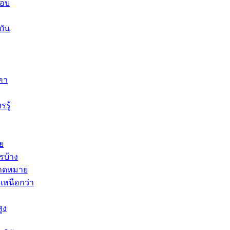
คอบ
บัน
คา
รู้
ย
รบ้าง
มคาดหมาย
่เหนือกว่า
ูง