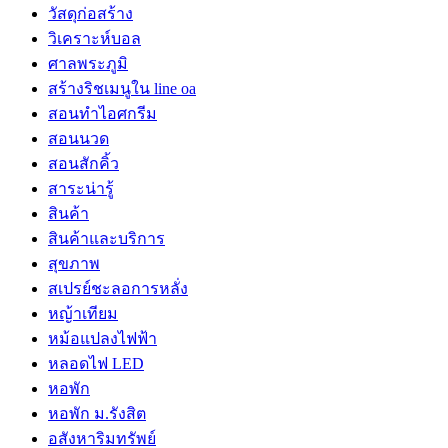
วัสดุก่อสร้าง
วิเคราะห์บอล
ศาลพระภูมิ
สร้างริชเมนูใน line oa
สอนทำไอศกรีม
สอนนวด
สอนสักคิ้ว
สาระน่ารู้
สินค้า
สินค้าและบริการ
สุขภาพ
สเปรย์ชะลอการหลั่ง
หญ้าเทียม
หม้อแปลงไฟฟ้า
หลอดไฟ LED
หอพัก
หอพัก ม.รังสิต
อสังหาริมทรัพย์