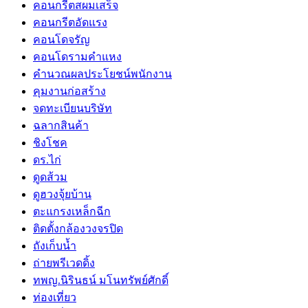
คอนกรีตสผมเสร็จ
คอนกรีตอัดแรง
คอนโดจรัญ
คอนโดรามคำแหง
คำนวณผลประโยชน์พนักงาน
คุมงานก่อสร้าง
จดทะเบียนบริษัท
ฉลากสินค้า
ชิงโชค
ดร.ไก่
ดูดส้วม
ดูฮวงจุ้ยบ้าน
ตะแกรงเหล็กฉีก
ติดตั้งกล้องวงจรปิด
ถังเก็บน้ำ
ถ่ายพรีเวดดิ้ง
ทพญ.นิรินธน์ มโนทรัพย์ศักดิ์
ท่องเที่ยว