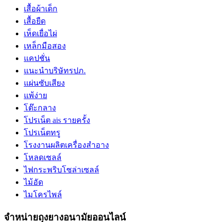
เสื้อผ้าเด็ก
เสื้อยืด
เห็ดเยื่อไผ่
เหล็กมือสอง
แคปชั่น
แนะนำบริษัทรปภ.
แผ่นซับเสียง
แพ้ง่าย
โต๊ะกลาง
โปรเน็ต ais รายครั้ง
โปรเน็ตทรู
โรงงานผลิตเครื่องสำอาง
โหลดเซลล์
ไฟกระพริบโซล่าเซลล์
ไม้อัด
ไมโครไพล์
จำหน่ายถุงยางอนามัยออนไลน์