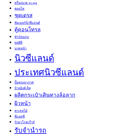
ครื่องนวด gs spa
คอนโด
ชุดเดรส
ซัมเมอร์นิวซีแลนด์
ตู้คอนโทรล
ทัวร์ฮ่องกง
ท่อพีอี
นวดหน้า
นิวซีแลนด์
ประเทศนิวซีแลนด์
ปั้มสูญญากาศ
ป้ายอิงค์เจ็ท
ผลิตกระเป๋าเดินทางล้อลาก
ผิวหน้า
พาเลทไม้
พีแอลซี
รักษาโรคเก๊าท์
รับจำนำรถ