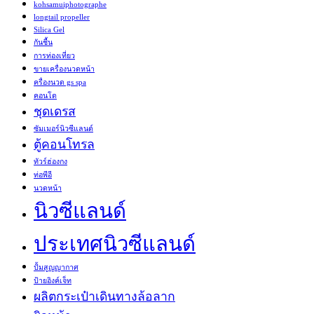
kohsamuiphotographe
longtail propeller
Silica Gel
กันชื้น
การท่องเที่ยว
ขายเครื่องนวดหน้า
ครื่องนวด gs spa
คอนโด
ชุดเดรส
ซัมเมอร์นิวซีแลนด์
ตู้คอนโทรล
ทัวร์ฮ่องกง
ท่อพีอี
นวดหน้า
นิวซีแลนด์
ประเทศนิวซีแลนด์
ปั้มสูญญากาศ
ป้ายอิงค์เจ็ท
ผลิตกระเป๋าเดินทางล้อลาก