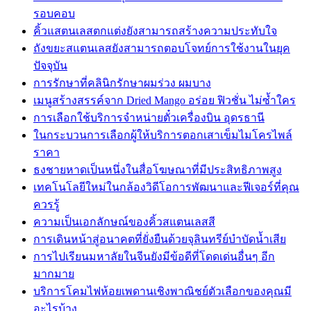
รอบคอบ
คิ้วแสตนเลสตกแต่งยังสามารถสร้างความประทับใจ
ถังขยะสแตนเลสยังสามารถตอบโจทย์การใช้งานในยุค
ปัจจุบัน
การรักษาที่คลินิกรักษาผมร่วง ผมบาง
เมนูสร้างสรรค์จาก Dried Mango อร่อย ฟิวชั่น ไม่ซ้ำใคร
การเลือกใช้บริการจำหน่ายตั๋วเครื่องบิน อุดรธานี
ในกระบวนการเลือกผู้ให้บริการตอกเสาเข็มไมโครไพล์
ราคา
ธงชายหาดเป็นหนึ่งในสื่อโฆษณาที่มีประสิทธิภาพสูง
เทคโนโลยีใหม่ในกล้องวิดีโอการพัฒนาและฟีเจอร์ที่คุณ
ควรรู้
ความเป็นเอกลักษณ์ของคิ้วสแตนเลสสี
การเดินหน้าสู่อนาคตที่ยั่งยืนด้วยจุลินทรีย์บำบัดน้ำเสีย
การไปเรียนมหาลัยในจีนยังมีข้อดีที่โดดเด่นอื่นๆ อีก
มากมาย
บริการโคมไฟห้อยเพดานเชิงพาณิชย์ตัวเลือกของคุณมี
อะไรบ้าง