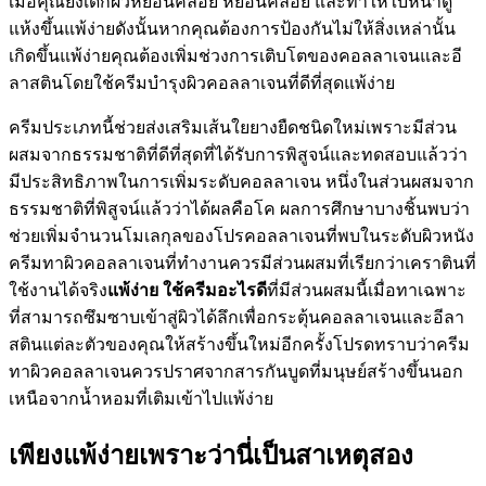
เมื่อคุณยังเด็กผิวหย่อนคล้อย หย่อนคล้อย และทำให้ใบหน้าดู
แห้งขึ้นแพ้ง่ายดังนั้นหากคุณต้องการป้องกันไม่ให้สิ่งเหล่านั้น
เกิดขึ้นแพ้ง่ายคุณต้องเพิ่มช่วงการเติบโตของคอลลาเจนและอี
ลาสตินโดยใช้ครีมบำรุงผิวคอลลาเจนที่ดีที่สุดแพ้ง่าย
ครีมประเภทนี้ช่วยส่งเสริมเส้นใยยางยืดชนิดใหม่เพราะมีส่วน
ผสมจากธรรมชาติที่ดีที่สุดที่ได้รับการพิสูจน์และทดสอบแล้วว่า
มีประสิทธิภาพในการเพิ่มระดับคอลลาเจน หนึ่งในส่วนผสมจาก
ธรรมชาติที่พิสูจน์แล้วว่าได้ผลคือโค ผลการศึกษาบางชิ้นพบว่า
ช่วยเพิ่มจำนวนโมเลกุลของโปรคอลลาเจนที่พบในระดับผิวหนัง
ครีมทาผิวคอลลาเจนที่ทำงานควรมีส่วนผสมที่เรียกว่าเคราตินที่
ใช้งานได้จริง
แพ้ง่าย
ใช้ครีมอะไรดี
ที่มีส่วนผสมนี้เมื่อทาเฉพาะ
ที่สามารถซึมซาบเข้าสู่ผิวได้ลึกเพื่อกระตุ้นคอลลาเจนและอีลา
สตินแต่ละตัวของคุณให้สร้างขึ้นใหม่อีกครั้งโปรดทราบว่าครีม
ทาผิวคอลลาเจนควรปราศจากสารกันบูดที่มนุษย์สร้างขึ้นนอก
เหนือจากน้ำหอมที่เติมเข้าไปแพ้ง่าย
เพียงแพ้ง่ายเพราะว่านี่เป็นสาเหตุสอง