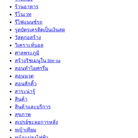
ร้านอาหาร
รีโนเวท
รีไฟแนนซ์รถ
รูดบัตรเครดิตเป็นเงินสด
วัสดุก่อสร้าง
วิเคราะห์บอล
ศาลพระภูมิ
สร้างริชเมนูใน line oa
สอนทำไอศกรีม
สอนนวด
สอนสักคิ้ว
สาระน่ารู้
สินค้า
สินค้าและบริการ
สุขภาพ
สเปรย์ชะลอการหลั่ง
หญ้าเทียม
หม้อแปลงไฟฟ้า