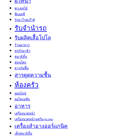
ผิวหน้า
พาเลทไม้
พีแอลซี
รักษาโรคเก๊าท์
รับจำนำรถ
รับผลิตเสื้อโปโล
ร้านอาหาร
สบู่รักษาสิว
สมาธิสั้น
สมุนไพร
สารกันชื้น
สารดูดความชื้น
ห้องครัว
ออนไลน์
ออโตเมชั่น
อาหาร
เครื่องนวดหน้า
เครื่องนวดหน้านูสกิน gs spa
เครื่องสำอางออร์แกนิค
เด็กสมาธิสั้น